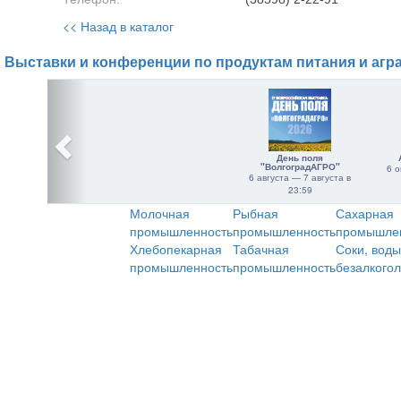
<< Назад в каталог
Выставки и конференции по продуктам питания и агр
День поля
"ВолгоградАГРО"
6 о
6 августа — 7 августа в
23:59
Молочная
Рыбная
Сахарная
промышленность
промышленность
промышле
Хлебопекарная
Табачная
Соки, воды
промышленность
промышленность
безалкого