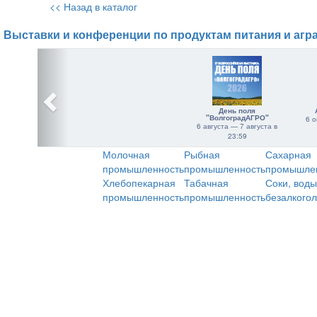
<< Назад в каталог
Выставки и конференции по продуктам питания и агр
День поля
"ВолгоградАГРО"
6 о
6 августа — 7 августа в
23:59
Молочная
Рыбная
Сахарная
промышленность
промышленность
промышле
Хлебопекарная
Табачная
Соки, воды
промышленность
промышленность
безалкого