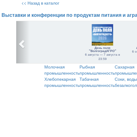
<< Назад в каталог
Выставки и конференции по продуктам питания и агр
День поля
"ВолгоградАГРО"
6 о
6 августа — 7 августа в
23:59
Молочная
Рыбная
Сахарная
промышленность
промышленность
промышле
Хлебопекарная
Табачная
Соки, воды
промышленность
промышленность
безалкого