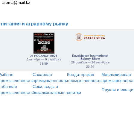
 питания и аграрному рынку
АГРОСАЛОН 2026
Kazakhstan International
Bakery Show
6 октября — 9 октября в
28 октября — 30 октября в
23:59
23:59
Рыбная
Сахарная
Кондитерская
Масложировая
промышленность
промышленность
промышленность
промышленност
Табачная
Соки, воды и
Фрукты и овощи
промышленность
безалкогольные напитки