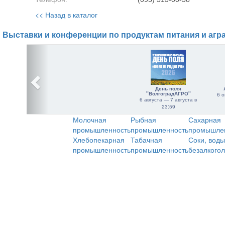
<< Назад в каталог
Выставки и конференции по продуктам питания и агр
День поля
"ВолгоградАГРО"
6 о
6 августа — 7 августа в
23:59
Молочная
Рыбная
Сахарная
промышленность
промышленность
промышле
Хлебопекарная
Табачная
Соки, воды
промышленность
промышленность
безалкого