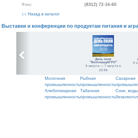
Факс:
(8312) 72-16-60
<< Назад в каталог
Выставки и конференции по продуктам питания и агр
День поля
"ВолгоградАГРО"
6 о
6 августа — 7 августа в
23:59
Молочная
Рыбная
Сахарная
промышленность
промышленность
промышле
Хлебопекарная
Табачная
Соки, воды
промышленность
промышленность
безалкого