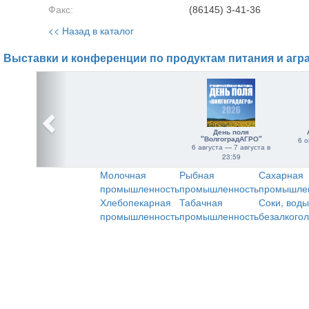
Факс:
(86145) 3-41-36
<< Назад в каталог
Выставки и конференции по продуктам питания и агр
День поля
"ВолгоградАГРО"
6 о
6 августа — 7 августа в
23:59
Молочная
Рыбная
Сахарная
промышленность
промышленность
промышле
Хлебопекарная
Табачная
Соки, воды
промышленность
промышленность
безалкого