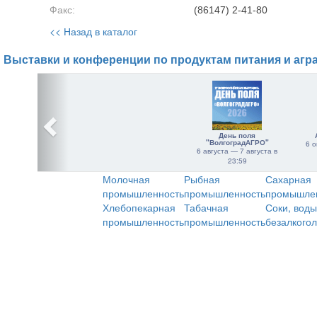
Факс:
(86147) 2-41-80
<< Назад в каталог
Выставки и конференции по продуктам питания и агр
День поля
"ВолгоградАГРО"
6 о
6 августа — 7 августа в
23:59
Молочная
Рыбная
Сахарная
промышленность
промышленность
промышле
Хлебопекарная
Табачная
Соки, воды
промышленность
промышленность
безалкого