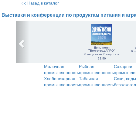
<< Назад в каталог
Выставки и конференции по продуктам питания и агр
День поля
"ВолгоградАГРО"
6 о
6 августа — 7 августа в
23:59
Молочная
Рыбная
Сахарная
промышленность
промышленность
промышле
Хлебопекарная
Табачная
Соки, воды
промышленность
промышленность
безалкого