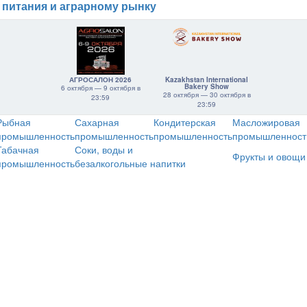
 питания и аграрному рынку
АГРОСАЛОН 2026
Kazakhstan International
Bakery Show
6 октября — 9 октября в
28 октября — 30 октября в
23:59
23:59
Рыбная
Сахарная
Кондитерская
Масложировая
промышленность
промышленность
промышленность
промышленност
Табачная
Соки, воды и
Фрукты и овощи
промышленность
безалкогольные напитки