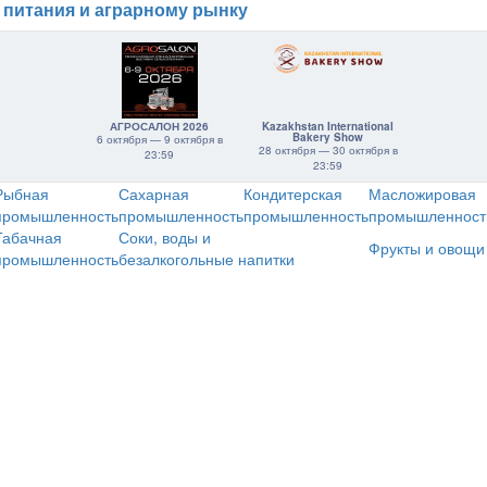
 питания и аграрному рынку
АГРОСАЛОН 2026
Kazakhstan International
Bakery Show
6 октября — 9 октября в
28 октября — 30 октября в
23:59
23:59
Рыбная
Сахарная
Кондитерская
Масложировая
промышленность
промышленность
промышленность
промышленност
Табачная
Соки, воды и
Фрукты и овощи
промышленность
безалкогольные напитки