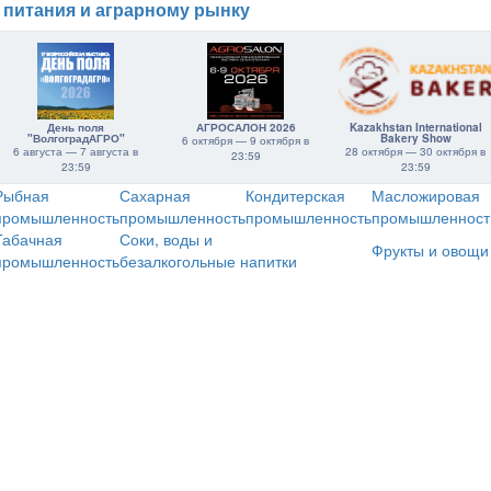
 питания и аграрному рынку
День поля
АГРОСАЛОН 2026
Kazakhstan International
"ВолгоградАГРО"
Bakery Show
6 октября — 9 октября в
6 августа — 7 августа в
28 октября — 30 октября в
23:59
23:59
23:59
Рыбная
Сахарная
Кондитерская
Масложировая
промышленность
промышленность
промышленность
промышленност
Табачная
Соки, воды и
Фрукты и овощи
промышленность
безалкогольные напитки