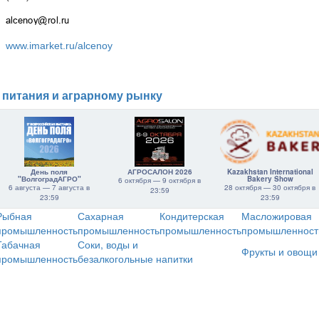
www.imarket.ru/alcenoy
 питания и аграрному рынку
День поля
АГРОСАЛОН 2026
Kazakhstan International
"ВолгоградАГРО"
Bakery Show
6 октября — 9 октября в
6 августа — 7 августа в
28 октября — 30 октября в
23:59
23:59
23:59
Рыбная
Сахарная
Кондитерская
Масложировая
промышленность
промышленность
промышленность
промышленност
Табачная
Соки, воды и
Фрукты и овощи
промышленность
безалкогольные напитки