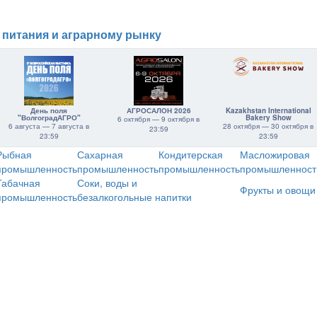
 питания и аграрному рынку
День поля
АГРОСАЛОН 2026
Kazakhstan International
"ВолгоградАГРО"
Bakery Show
6 октября — 9 октября в
6 августа — 7 августа в
28 октября — 30 октября в
23:59
23:59
23:59
Рыбная
Сахарная
Кондитерская
Масложировая
промышленность
промышленность
промышленность
промышленност
Табачная
Соки, воды и
Фрукты и овощи
промышленность
безалкогольные напитки