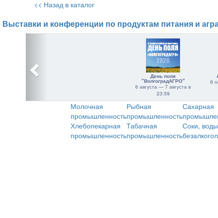
<< Назад в каталог
Выставки и конференции по продуктам питания и агр
День поля
"ВолгоградАГРО"
6 о
6 августа — 7 августа в
23:59
Молочная
Рыбная
Сахарная
промышленность
промышленность
промышле
Хлебопекарная
Табачная
Соки, воды
промышленность
промышленность
безалкого