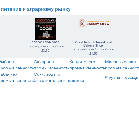
 питания и аграрному рынку
АГРОСАЛОН 2026
Kazakhstan International
Bakery Show
6 октября — 9 октября в
28 октября — 30 октября в
23:59
23:59
Рыбная
Сахарная
Кондитерская
Масложировая
промышленность
промышленность
промышленность
промышленност
Табачная
Соки, воды и
Фрукты и овощи
промышленность
безалкогольные напитки