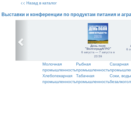
<< Назад в каталог
Выставки и конференции по продуктам питания и агр
День поля
"ВолгоградАГРО"
6 о
6 августа — 7 августа в
23:59
Молочная
Рыбная
Сахарная
промышленность
промышленность
промышле
Хлебопекарная
Табачная
Соки, воды
промышленность
промышленность
безалкого