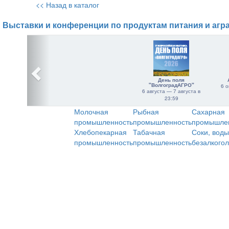
<< Назад в каталог
Выставки и конференции по продуктам питания и агр
День поля
"ВолгоградАГРО"
6 о
6 августа — 7 августа в
23:59
Молочная
Рыбная
Сахарная
промышленность
промышленность
промышле
Хлебопекарная
Табачная
Соки, воды
промышленность
промышленность
безалкого