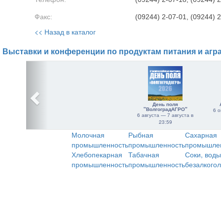
Факс:
(09244) 2-07-01, (09244) 
<< Назад в каталог
Выставки и конференции по продуктам питания и агр
День поля
"ВолгоградАГРО"
6 о
6 августа — 7 августа в
23:59
Молочная
Рыбная
Сахарная
промышленность
промышленность
промышле
Хлебопекарная
Табачная
Соки, воды
промышленность
промышленность
безалкого