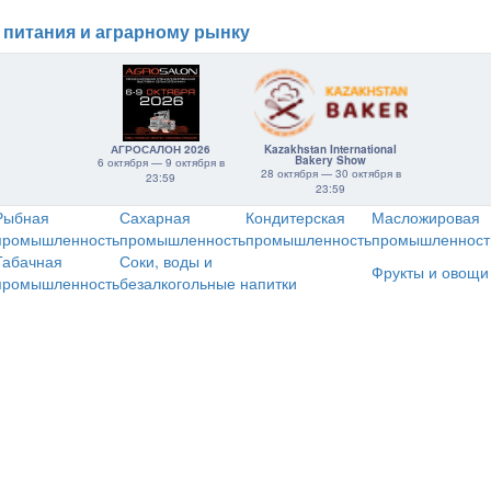
 питания и аграрному рынку
АГРОСАЛОН 2026
Kazakhstan International
Bakery Show
6 октября — 9 октября в
28 октября — 30 октября в
23:59
23:59
Рыбная
Сахарная
Кондитерская
Масложировая
промышленность
промышленность
промышленность
промышленност
Табачная
Соки, воды и
Фрукты и овощи
промышленность
безалкогольные напитки