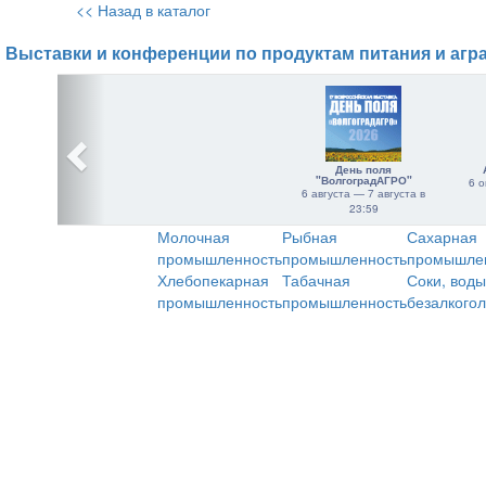
<< Назад в каталог
Выставки и конференции по продуктам питания и агр
День поля
"ВолгоградАГРО"
6 о
6 августа — 7 августа в
23:59
Молочная
Рыбная
Сахарная
промышленность
промышленность
промышле
Хлебопекарная
Табачная
Соки, воды
промышленность
промышленность
безалкого