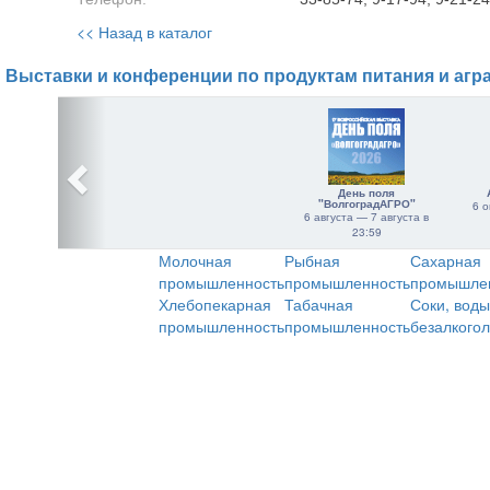
<< Назад в каталог
Выставки и конференции по продуктам питания и агр
День поля
"ВолгоградАГРО"
6 о
6 августа — 7 августа в
23:59
Молочная
Рыбная
Сахарная
промышленность
промышленность
промышле
Хлебопекарная
Табачная
Соки, воды
промышленность
промышленность
безалкого