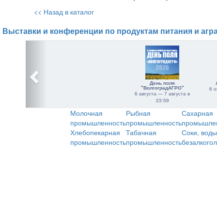
<< Назад в каталог
Выставки и конференции по продуктам питания и агр
День поля
"ВолгоградАГРО"
6 о
6 августа — 7 августа в
23:59
Молочная
Рыбная
Сахарная
промышленность
промышленность
промышле
Хлебопекарная
Табачная
Соки, воды
промышленность
промышленность
безалкого