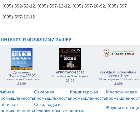
(095) 592-52-12, (095) 597-12-12, (095) 597-10-92, (095) 597
(095) 597-12-12
 питания и аграрному рынку
День поля
АГРОСАЛОН 2026
Kazakhstan International
"ВолгоградАГРО"
Bakery Show
6 октября — 9 октября в
6 августа — 7 августа в
28 октября — 30 октября в
23:59
23:59
23:59
Рыбная
Сахарная
Кондитерская
Масложировая
промышленность
промышленность
промышленность
промышленност
Табачная
Соки, воды и
Фрукты и овощи
промышленность
безалкогольные напитки