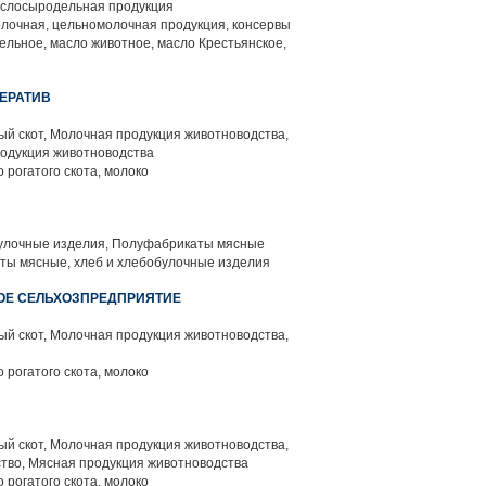
слосыродельная продукция
лочная, цельномолочная продукция, консервы
ельное, масло животное, масло Крестьянское,
ЕРАТИВ
й скот, Молочная продукция животноводства,
родукция животноводства
 рогатого скота, молоко
улочные изделия, Полуфабрикаты мясные
ы мясные, хлеб и хлебобулочные изделия
ОЕ СЕЛЬХОЗПРЕДПРИЯТИЕ
й скот, Молочная продукция животноводства,
 рогатого скота, молоко
й скот, Молочная продукция животноводства,
тво, Мясная продукция животноводства
 рогатого скота, молоко