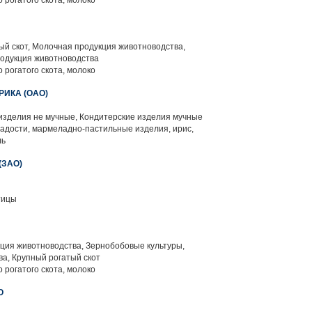
 рогатого скота, молоко
й скот, Молочная продукция животноводства,
родукция животноводства
 рогатого скота, молоко
РИКА (ОАО)
изделия не мучные, Кондитерские изделия мучные
адости, мармеладно-пастильные изделия, ирис,
ль
(ЗАО)
тицы
ция животноводства, Зернобобовые культуры,
а, Крупный рогатый скот
 рогатого скота, молоко
О