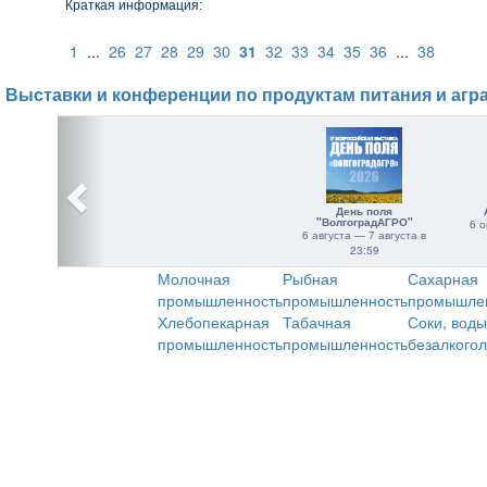
Краткая информация:
1
...
26
27
28
29
30
31
32
33
34
35
36
...
38
Выставки и конференции по продуктам питания и агр
День поля
"ВолгоградАГРО"
6 о
6 августа — 7 августа в
23:59
Молочная
Рыбная
Сахарная
промышленность
промышленность
промышле
Хлебопекарная
Табачная
Соки, воды
промышленность
промышленность
безалкого