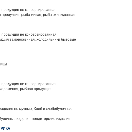
 продукция не консервированная
 продукция, рыба живая, рыба охлажденная
 продукция не консервированная
кция замороженная, холодильники бытовые
тицы
 продукция не консервированная
мороженая, рыбная продукция
изделия не мучные, Хлеб и хлебобулочные
булочные изделия, кондитерские изделия
БРИКА