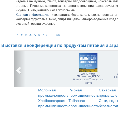
изделия не мучные, Спирт, Консервы плодоовощные, Консервы пл
ягодные, Пищевые концентраты, наполнители, приправы, соусы, Кр
инулин, Пиво, напитки безалкогольные
Краткая информация:
пиво, напитки безалкогольные, концентраты
консервы фруктовые, вино, спирт пищевой, ликеро-водочные изде
сушеный, овощи сушеные
1
2
3
4
5
6
7
8
...
46
Выставки и конференции по продуктам питания и агр
День поля
"ВолгоградАГРО"
6 о
6 августа — 7 августа в
23:59
Молочная
Рыбная
Сахарная
промышленность
промышленность
промышле
Хлебопекарная
Табачная
Соки, воды
промышленность
промышленность
безалкого