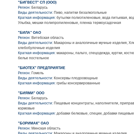
"БИГВЕСТ" СП (ООО)
Регион:
Беларусь
Виды деятельности:
Пиво, напитки безалкогольные
Краткая информация:
бутылки полиэтиленовые, вода питьевая, во
Улыбка, мешки полипропиленовые, пленка термоусадочная
"БИЛА" ОАО
Регион:
Витебская область
Виды деятельности:
Макароны и аналогичные мучные изделия, Хл
хлебобулочные изделия
Краткая информация:
макароны, пальто, спецодежда, куртки, кост
белье постельное
"БИОТЕХ" ПРЕДПРИЯТИЕ
Регион:
Гомель
Виды деятельности:
Консервы плодоовощные
Краткая информация:
грибы консервированные
"БИЯМИ" ООО
Регион:
Беларусь
Виды деятельности:
Пищевые концентраты, наполнители, приправы
кормовые
Краткая информация:
добавки белковые, специи, добавки пищевые
"БОРИМАК" ОАО
Регион:
Минская область
Виды деятельности:
Макароны и аналогичные мучные изделия