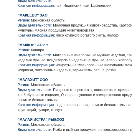
Виды деятельности:
Краткая информация:
чай: Индийский, чай: Цейлонский
"МАКЕЕВО" ЗАО
Регион:
Московская область
Виды деятельности:
Молочная продукция животноводства, Картоф
культуры, Мясная продукция животноводства
Краткая информация:
мясо крупного рогатого скота, молоко
"МАККОН" АО о.т.
Регион:
Кашира
Виды деятельности:
Макароны и аналогичные мучные изделия, Ко
изделия мучные, Кондитерские изделия не мучные, Хлеб и хлебоб
Краткая информация:
конфеты, не глазированные шоколадом, пече
коврижки, макаронные изделия, вермишель, лапша, рожки
"МАЛАХИТ" ООО
Регион:
Московская область
Виды деятельности:
Пищевые концентраты, наполнители, приправы
хлебобулочные изделия, Овощная сушеная и замороженная продук
напитки безалкогольные
Краткая информация:
вода газированная, напитки безалкогольные
хрустящий, сухари, кетчуп
"МАЛАЯ ИСТРА" РЫБХОЗ
Регион:
Московская область
Виды деятельности:
Рыба и рыбная продукция не консервированн