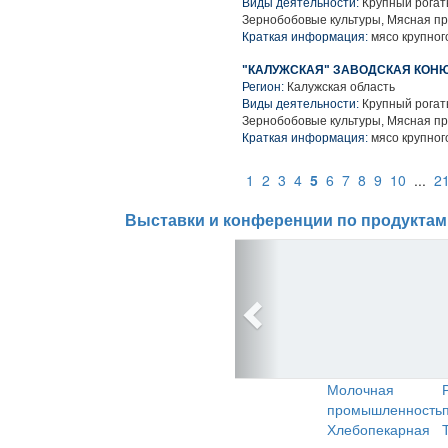
Виды деятельности:
Крупный рогаты
Зернобобовые культуры, Мясная п
Краткая информация:
мясо крупного
"КАЛУЖСКАЯ" ЗАВОДСКАЯ КОНЮ
Регион:
Калужская область
Виды деятельности:
Крупный рогаты
Зернобобовые культуры, Мясная п
Краткая информация:
мясо крупного
1
2
3
4
5
6
7
8
9
10
...
2
Выставки и конференции по продуктам
Молочная
промышленность
Хлебопекарная