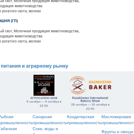
й скот, Молочная продукция животноводства,
родукция животноводства
 рогатого скота, молоко
ШНЯ (ГП)
й скот, Молочная продукция животноводства,
родукция животноводства
 рогатого скота, молоко
1
 питания и аграрному рынку
АГРОСАЛОН 2026
Kazakhstan International
Bakery Show
6 октября — 9 октября в
28 октября — 30 октября в
23:59
23:59
Рыбная
Сахарная
Кондитерская
Масложировая
промышленность
промышленность
промышленность
промышленност
Табачная
Соки, воды и
Фрукты и овощи