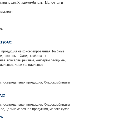
гариновая, Хладокомбинаты, Молочная и
маргарин
ты
 (ОАО)
 продукция не консервированная, Рыбные
лодоовощные, Хладокомбинаты
ая, консервы рыбные, консервы овощные,
дильные, лари холодильные
слосыродельная продукция, Хладокомбинаты
АО)
слосыродельная продукция, Хладокомбинаты
ое, цельномолочная продукция, молоко сухое
П)