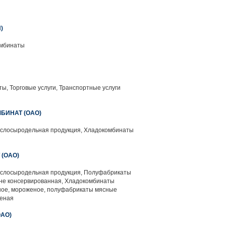
)
омбинаты
, Торговые услуги, Транспортные услуги
БИНАТ (ОАО)
слосыродельная продукция, Хладокомбинаты
(ОАО)
слосыродельная продукция, Полуфабрикаты
 не консервированная, Хладокомбинаты
ое, мороженое, полуфабрикаты мясные
еная
АО)