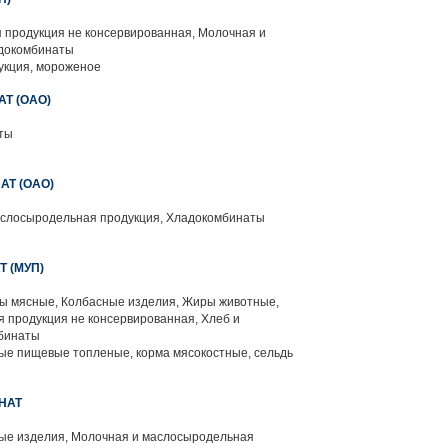
 продукция не консервированная, Молочная и
адокомбинаты
укция, мороженое
Т (ОАО)
ты
Т (ОАО)
слосыродельная продукция, Хладокомбинаты
 (МУП)
 мясные, Колбасные изделия, Жиры животные,
я продукция не консервированная, Хлеб и
мбинаты
е пищевые топленые, корма мясокостные, сельдь
НАТ
ые изделия, Молочная и маслосыродельная