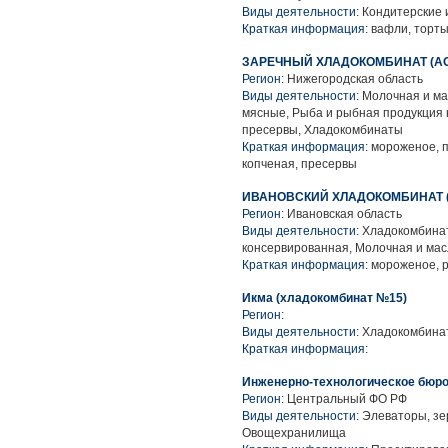
Виды деятельности:
Кондитерские 
Краткая информация:
вафли, торты
ЗАРЕЧНЫЙ ХЛАДОКОМБИНАТ (АО о
Регион:
Нижегородская область
Виды деятельности:
Молочная и ма
мясные, Рыба и рыбная продукция 
пресервы, Хладокомбинаты
Краткая информация:
мороженое, п
копченая, пресервы
ИВАНОВСКИЙ ХЛАДОКОМБИНАТ 
Регион:
Ивановская область
Виды деятельности:
Хладокомбинат
консервированная, Молочная и ма
Краткая информация:
мороженое, 
Икма (хладокомбинат №15)
Регион:
Виды деятельности:
Хладокомбина
Краткая информация:
Инженерно-технологическое бюро
Регион:
Центральный ФО РФ
Виды деятельности:
Элеваторы, зе
Овощехранилища