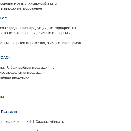
изделия мучные, Хладокомбинаты
 и пирожные, мороженое
.т.)
слосыродельная продукция, Полуфабрикаты
не консервированная, Рыбные консервы и
ельмени, рыба мороженая, рыба соленая, рыба
(ОАО)
ы, Рыба и рыбная продукция не
слосыродельная продукция
рыбная продукция
ты
 Градиент
рнохранилища, ХПП, Хладокомбинаты,