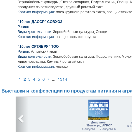
Зернобобовые культуры, Свекла сахарная, Подсолнечник, Овощи,
продукция животноводства, Крупный рогатый скот
Краткая информация:
мясо крупного рогатого скота, овощи открыто
"10 лет ДАССР" СОВХОЗ
Регион:
Виды деятельности:
Зернобобовые культуры, Овощи
Краткая информация:
овощи открытого грунта
"10 лет ОКТЯБРЯ" ТОО
Регион:
Алтайский край
Виды деятельности:
Зернобобовые культуры, Подсолнечник, Моло
животноводства, Крупный рогатый скот
Краткая информация:
молоко
1
2
3
4
5
6
7
...
1314
Выставки и конференции по продуктам питания и агр
День поля
"ВолгоградАГРО"
6 о
6 августа — 7 августа в