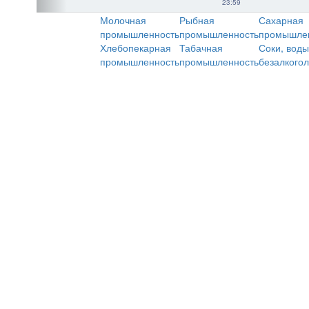
23:59
Молочная
Рыбная
Сахарная
промышленность
промышленность
промышле
Хлебопекарная
Табачная
Соки, воды
промышленность
промышленность
безалкого