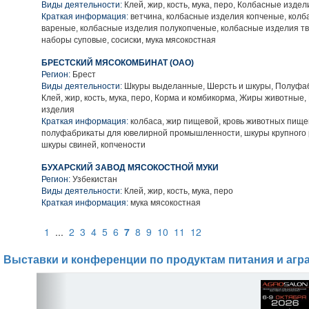
Виды деятельности:
Клей, жир, кость, мука, перо, Колбасные издел
Краткая информация:
ветчина, колбасные изделия копченые, колб
вареные, колбасные изделия полукопченые, колбасные изделия т
наборы суповые, сосиски, мука мясокостная
БРЕСТСКИЙ МЯСОКОМБИНАТ (ОАО)
Регион:
Брест
Виды деятельности:
Шкуры выделанные, Шерсть и шкуры, Полуфа
Клей, жир, кость, мука, перо, Корма и комбикорма, Жиры животные
изделия
Краткая информация:
колбаса, жир пищевой, кровь животных пище
полуфабрикаты для ювелирной промышленности, шкуры крупного р
шкуры свиней, копчености
БУХАРСКИЙ ЗАВОД МЯСОКОСТНОЙ МУКИ
Регион:
Узбекистан
Виды деятельности:
Клей, жир, кость, мука, перо
Краткая информация:
мука мясокостная
1
...
2
3
4
5
6
7
8
9
10
11
12
Выставки и конференции по продуктам питания и агр