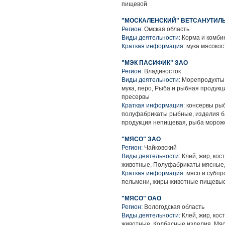
пищевой
"МОСКАЛЕНСКИЙ" ВЕТСАНУТИЛ
Регион:
Омская область
Виды деятельности:
Корма и комбико
Краткая информация:
мука мясокос
"МЭК ПАСИФИК" ЗАО
Регион:
Владивосток
Виды деятельности:
Морепродукты и
мука, перо, Рыба и рыбная продук
пресервы
Краткая информация:
консервы рыб
полуфабрикаты рыбные, изделия б
продукция непищевая, рыба морож
"МЯСО" ЗАО
Регион:
Чайковский
Виды деятельности:
Клей, жир, кос
животные, Полуфабрикаты мясные,
Краткая информация:
мясо и субпр
пельмени, жиры животные пищевые 
"МЯСО" ОАО
Регион:
Вологодская область
Виды деятельности:
Клей, жир, кос
животные, Колбасные изделия, Мя