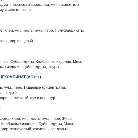
одукты, сосиски и сардельки, жиры животные
мука мясокостная
 Клей, жир, кость, мука, перо, Полуфабрикаты
тная, жир пищевой
ные, Субпродукты, Колбасные изделия, Мясо
ные изделия, субпродукты, шкуры
КОМБИНАТ (АО о.т.)
ть, мука, перо, Пищевые концентраты,
ицеводство
порошок яичный, пух и перо кур
)
орма, Клей, жир, кость, мука, перо, Жиры
 Колбасные изделия, Субпродукты, Мясо
жир технический, сосиски и сардельки,