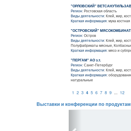
"ОРЛОВСКИЙ" ВЕТСАНУТИЛЬЗАВ
Регион:
Ростовская область
Виды деятельности:
Клей, жир, кост
Краткая информация:
мука костная
"ОСТРОВСКИЙ" МЯСОКОМБИНАТ 
Регион:
Остров
Виды деятельности:
Клей, жир, кос
Полуфабрикаты мясные, Колбасные
Краткая информация:
мясо и субпр
"ПЕРГАМ" АО з.т.
Регион:
Санкт-Петербург
Виды деятельности:
Клей, жир, кост
Краткая информация:
оборудование
натуральные
1
2
3
4
5
6
7
8
9
...
12
Выставки и конференции по продуктам