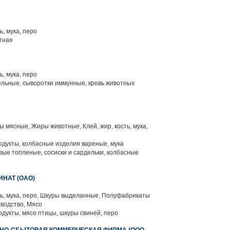
ь, мука, перо
тная
ь, мука, перо
льные, сыворотки иммунные, кровь животных
мясные, Жиры животные, Клей, жир, кость, мука,
одукты, колбасные изделия вареные, мука
ые топленые, сосиски и сардельки, колбасные
НАТ (ОАО)
ть, мука, перо, Шкуры выделанные, Полуфабрикаты
водство, Мясо
одукты, мясо птицы, шкуры свиней, перо