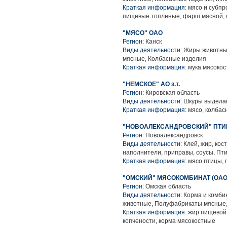
Краткая информация:
мясо и субпр
пищевые топленые, фарш мясной, 
"МЯСО" ОАО
Регион:
Канск
Виды деятельности:
Жиры животные,
мясные, Колбасные изделия
Краткая информация:
мука мясокос
"НЕМСКОЕ" АО з.т.
Регион:
Кировская область
Виды деятельности:
Шкуры выделан
Краткая информация:
мясо, колбас
"НОВОАЛЕКСАНДРОВСКИЙ" ПТИЦЕ
Регион:
Новоалександровск
Виды деятельности:
Клей, жир, кос
наполнители, приправы, соусы, Пт
Краткая информация:
мясо птицы, 
"ОМСКИЙ" МЯСОКОМБИНАТ (ОАО
Регион:
Омская область
Виды деятельности:
Корма и комбик
животные, Полуфабрикаты мясные,
Краткая информация:
жир пищевой, 
копчености, корма мясокостные