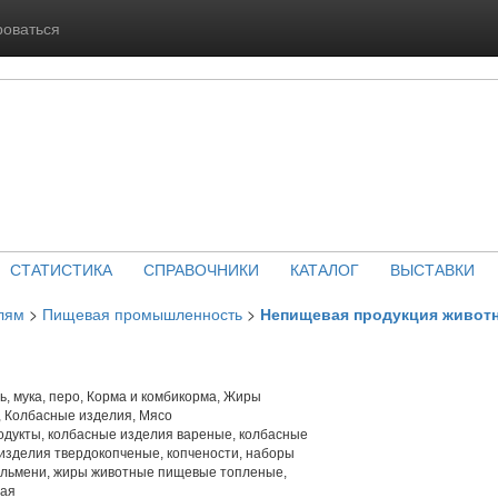
роваться
СТАТИСТИКА
СПРАВОЧНИКИ
КАТАЛОГ
ВЫСТАВКИ
лям
>
Пищевая промышленность
>
Непищевая продукция живот
ть, мука, перо, Корма и комбикорма, Жиры
 Колбасные изделия, Мясо
одукты, колбасные изделия вареные, колбасные
изделия твердокопченые, копчености, наборы
пельмени, жиры животные пищевые топленые,
ная