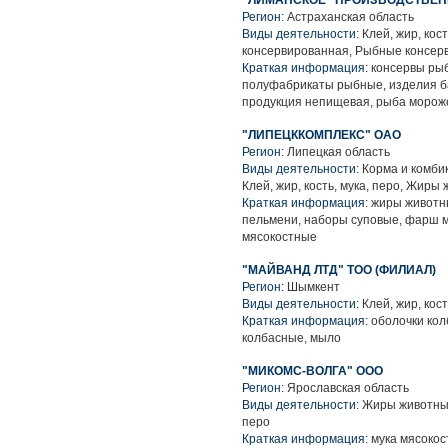
"ЛИМАНСКОЕ" ПРОИЗВОДСТВЕН
Регион:
Астраханская область
Виды деятельности:
Клей, жир, кос
консервированная, Рыбные консер
Краткая информация:
консервы рыб
полуфабрикаты рыбные, изделия б
продукция непищевая, рыба морож
"ЛИПЕЦККОМПЛЕКС" ОАО
Регион:
Липецкая область
Виды деятельности:
Корма и комби
Клей, жир, кость, мука, перо, Жир
Краткая информация:
жиры животны
пельмени, наборы суповые, фарш м
мясокостные
"МАЙВАНД ЛТД" ТОО (ФИЛИАЛ)
Регион:
Шымкент
Виды деятельности:
Клей, жир, кост
Краткая информация:
оболочки кол
колбасные, мыло
"МИКОМС-ВОЛГА" ООО
Регион:
Ярославская область
Виды деятельности:
Жиры животные,
перо
Краткая информация:
мука мясокос