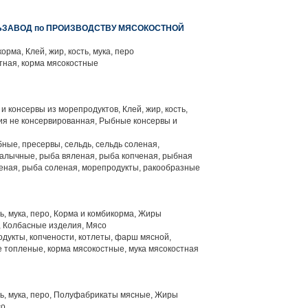
ЬЗАВОД по ПРОИЗВОДСТВУ МЯСОКОСТНОЙ
рма, Клей, жир, кость, мука, перо
тная, корма мясокостные
 консервы из морепродуктов, Клей, жир, кость,
ция не консервированная, Рыбные консервы и
ные, пресервы, сельдь, сельдь соленая,
алычные, рыба вяленая, рыба копченая, рыбная
еная, рыба соленая, морепродукты, ракообразные
ть, мука, перо, Корма и комбикорма, Жиры
 Колбасные изделия, Мясо
одукты, копчености, котлеты, фарш мясной,
топленые, корма мясокостные, мука мясокостная
ть, мука, перо, Полуфабрикаты мясные, Жиры
со