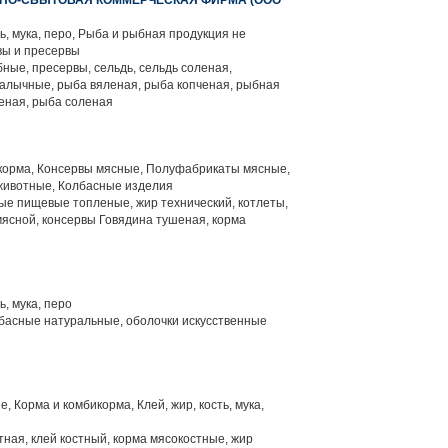
НО-СБЫТОВАЯ КОММЕРЧЕСКАЯ ФИРМА (ООО
ть, мука, перо, Рыба и рыбная продукция не
вы и пресервы
ные, пресервы, сельдь, сельдь соленая,
алычные, рыба вяленая, рыба копченая, рыбная
еная, рыба соленая
корма, Консервы мясные, Полуфабрикаты мясные,
ы животные, Колбасные изделия
е пищевые топленые, жир технический, котлеты,
ясной, консервы Говядина тушеная, корма
ь, мука, перо
басные натуральные, оболочки искусственные
 Корма и комбикорма, Клей, жир, кость, мука,
тная, клей костный, корма мясокостные, жир