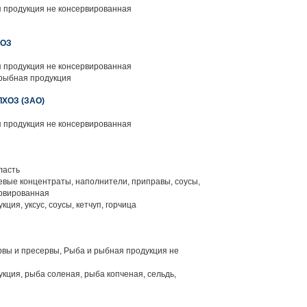
 продукция не консервированная
ХОЗ
 продукция не консервированная
рыбная продукция
ХОЗ (ЗАО)
 продукция не консервированная
ласть
вые концентраты, наполнители, приправы, соусы,
ервированная
ция, уксус, соусы, кетчуп, горчица
вы и пресервы, Рыба и рыбная продукция не
кция, рыба соленая, рыба копченая, сельдь,