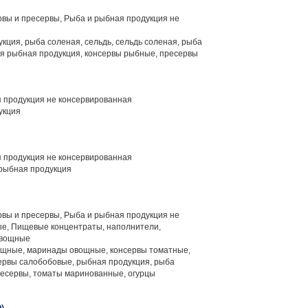
вы и пресервы, Рыба и рыбная продукция не
кция, рыба соленая, сельдь, сельдь соленая, рыба
ая рыбная продукция, консервы рыбные, пресервы
 продукция не консервированная
укция
 продукция не консервированная
рыбная продукция
вы и пресервы, Рыба и рыбная продукция не
ые, Пищевые концентраты, наполнители,
овощные
щные, маринады овощные, консервы томатные,
сервы салобобовые, рыбная продукция, рыба
ресервы, томаты маринованные, огурцы