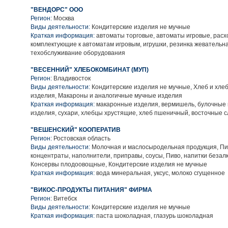
"ВЕНДОРС" ООО
Регион:
Москва
Виды деятельности:
Кондитерские изделия не мучные
Краткая информация:
автоматы торговые, автоматы игровые, рас
комплектующие к автоматам игровым, игрушки, резинка жевательна
техобслуживание оборудования
"ВЕСЕННИЙ" ХЛЕБОКОМБИНАТ (МУП)
Регион:
Владивосток
Виды деятельности:
Кондитерские изделия не мучные, Хлеб и хле
изделия, Макароны и аналогичные мучные изделия
Краткая информация:
макаронные изделия, вермишель, булочные 
изделия, сухари, хлебцы хрустящие, хлеб пшеничный, восточные 
"ВЕШЕНСКИЙ" КООПЕРАТИВ
Регион:
Ростовская область
Виды деятельности:
Молочная и маслосыродельная продукция, П
концентраты, наполнители, приправы, соусы, Пиво, напитки безал
Консервы плодоовощные, Кондитерские изделия не мучные
Краткая информация:
вода минеральная, уксус, молоко сгущенное
"ВИКОС-ПРОДУКТЫ ПИТАНИЯ" ФИРМА
Регион:
Витебск
Виды деятельности:
Кондитерские изделия не мучные
Краткая информация:
паста шоколадная, глазурь шоколадная