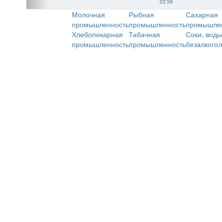
23:59
Молочная
Рыбная
Сахарная
промышленность
промышленность
промышле
Хлебопекарная
Табачная
Соки, воды
промышленность
промышленность
безалкого