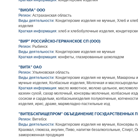
Краткая информация:
кондитерские изделия
"ВИОЛА" ООО
Регион:
Астраханская область
Виды деятельности:
Кондитерские изделия не мучные, Хлеб и хле
изделия
Краткая информация:
хлеб и хлебобулочные изделия, кондитерски
"ВИР" РОССИЙСКО-ГЕРМАНСКОЕ СП (ООО)
Регион:
Рыбинск
Виды деятельности:
Кондитерские изделия не мучные
Краткая информация:
конфеты, глазированные шоколадом
"ВИТА" ОАО
Регион:
Ульяновская область
Виды деятельности:
Кондитерские изделия не мучные, Макароны 
мучные изделия, Колбасные изделия, Молочная и маслосыродель
Краткая информация:
масло животное, молоко цельное, кисломоло
казеин сухой, сахар молочный, консервы молочные, колбасные из
сосиски и сардельки, колбасныеизделия полукопченые, копченост
изделия, ирис, драже, мармеладно-пастильные изд
"ВИТЕБСКПИЩЕПРОМ" ОБЪЕДИНЕНИЕ ГОСУДАРСТВЕННЫХ 
Регион:
Витебск
Виды деятельности:
Кондитерские изделия не мучные, Консервы 
Крахмал, глюкоза, инулин, Пиво, напитки безалкогольные, Спирт,
замороженная продукция