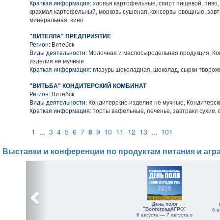
Краткая информация:
хлопья картофельные, спирт пищевой, пиво,
крахмал картофельный, морковь сушеная, консервы овощные, завтр
минеральная, вино
"ВИТЕЛЛА" ПРЕДПРИЯТИЕ
Регион:
Витебск
Виды деятельности:
Молочная и маслосыродельная продукция, Ко
изделия не мучные
Краткая информация:
глазурь шоколадная, шоколад, сырки творо
"ВИТЬБА" КОНДИТЕРСКИЙ КОМБИНАТ
Регион:
Витебск
Виды деятельности:
Кондитерские изделия не мучные, Кондитерск
Краткая информация:
торты вафельные, печенье, завтраки сухие,
1
...
3
4
5
6
7
8
9
10
11
12
13
...
101
Выставки и конференции по продуктам питания и агр
День поля
"ВолгоградАГРО"
6 о
6 августа — 7 августа в