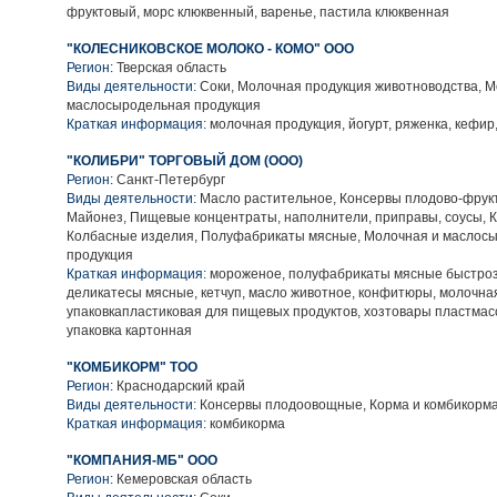
фруктовый, морс клюквенный, варенье, пастила клюквенная
"КОЛЕСНИКОВСКОЕ МОЛОКО - КОМО" ООО
Регион:
Тверская область
Виды деятельности:
Соки, Молочная продукция животноводства, М
маслосыродельная продукция
Краткая информация:
молочная продукция, йогурт, ряженка, кефир
"КОЛИБРИ" ТОРГОВЫЙ ДОМ (ООО)
Регион:
Санкт-Петербург
Виды деятельности:
Масло растительное, Консервы плодово-фрук
Майонез, Пищевые концентраты, наполнители, приправы, соусы, 
Колбасные изделия, Полуфабрикаты мясные, Молочная и маслос
продукция
Краткая информация:
мороженое, полуфабрикаты мясные быстро
деликатесы мясные, кетчуп, масло животное, конфитюры, молочна
упаковкапластиковая для пищевых продуктов, хозтовары пластмас
упаковка картонная
"КОМБИКОРМ" ТОО
Регион:
Краснодарский край
Виды деятельности:
Консервы плодоовощные, Корма и комбикорм
Краткая информация:
комбикорма
"КОМПАНИЯ-МБ" ООО
Регион:
Кемеровская область