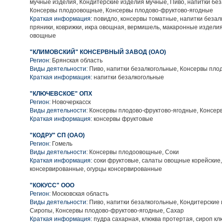
мучные изделия, Кондитерские изделия мучные, Пиво, напитки без
Консервы плодоовощные, Консервы плодово-фруктово-ягодные
Краткая информация:
повидло, консервы томатные, напитки безал
пряники, коврижки, икра овощная, вермишель, макаронные издели
овощные
"КЛИМОВСКИЙ" КОНСЕРВНЫЙ ЗАВОД (ОАО)
Регион:
Брянская область
Виды деятельности:
Пиво, напитки безалкогольные, Консервы пл
Краткая информация:
напитки безалкогольные
"КЛЮЧЕВСКОЕ" ОПХ
Регион:
Новочеркасск
Виды деятельности:
Консервы плодово-фруктово-ягодные, Консе
Краткая информация:
консервы фруктовые
"КОДРУ" СП (ОАО)
Регион:
Гомель
Виды деятельности:
Консервы плодоовощные, Соки
Краткая информация:
соки фруктовые, салаты овощные корейские
консервированные, огурцы консервированные
"КОКУСС" ООО
Регион:
Московская область
Виды деятельности:
Пиво, напитки безалкогольные, Кондитерские 
Сиропы, Консервы плодово-фруктово-ягодные, Сахар
Краткая информация:
пудра сахарная, клюква протертая, сироп кл