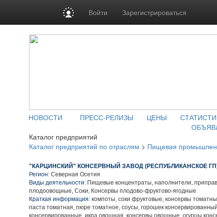
Войти
Зарегистрироваться
НОВОСТИ
ПРЕСС-РЕЛИЗЫ
ЦЕНЫ
СТАТИСТИ
ОБЪЯВ
Каталог предприятий
Каталог предприятий по отраслям
>
Пищевая промышлен
"КАРЦИНСКИЙ" КОНСЕРВНЫЙ ЗАВОД (РЕСПУБЛИКАНСКОЕ ГП
Регион:
Северная Осетия
Виды деятельности:
Пищевые концентраты, наполнители, приправ
плодоовощные, Соки, Консервы плодово-фруктово-ягодные
Краткая информация:
компоты, соки фруктовые, консервы томатны
паста томатная, пюре томатное, соусы, горошек консервированны
консервированные, икра овощная, консервы овощные, огурцы кон