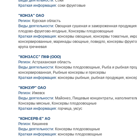
Виды деятельности:
Соки
Краткая информация:
соки фруктовые
"КОНЗА" ОАО
Регион:
Курская область
Виды деятельности:
Овощная сушеная и замороженная продукция,
плодово-фруктово-ягодные, Консервы плодоовощные
Краткая информация:
консервы овощные, консервы томатные, икр
консервированные, маринады овощные, повидло, консервы фрукто
крупа гречневая
"КОНЗАСС" ПКФ (ООО)
Регион:
Астраханская область
Виды деятельности:
Консервы плодоовощные, Рыба и рыбная про
консервированная, Рыбные консервы и пресервы
Краткая информация:
консервы рыбные, рыбная продукция, конс
"КОНЗУР" ОАО
Регион:
Ижевск
Виды деятельности:
Майонез, Пищевые концентраты, наполнители
Консервы мясные, Консервы плодоовощные
Краткая информация:
горчица, уксус
"КОНСЕРВ-Е" АО
Регион:
Кишинев
Виды деятельности:
Консервы плодоовощные
Краткая информация:
консервы плодоовощные