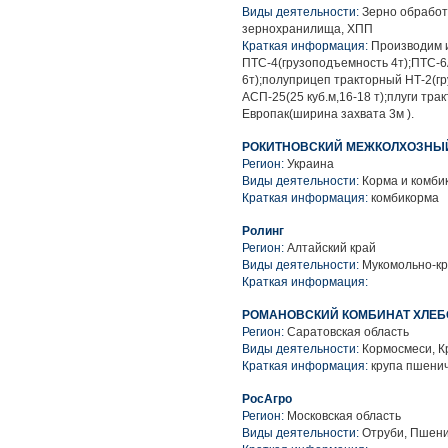
Виды деятельности:
Зерно обработ
зернохранилища, ХПП
Краткая информация:
Производим и
ПТС-4(грузоподъемность 4т);ПТС-
6т);полуприцеп тракторный НТ-2(г
АСП-25(25 куб.м,16-18 т);плуги тра
Европак(ширина захвата 3м ).
РОКИТНОВСКИЙ МЕЖКОЛХОЗНЫ
Регион:
Украина
Виды деятельности:
Корма и комби
Краткая информация:
комбикорма
Ролинг
Регион:
Алтайский край
Виды деятельности:
Мукомольно-кр
Краткая информация:
РОМАНОВСКИЙ КОМБИНАТ ХЛЕБ
Регион:
Саратовская область
Виды деятельности:
Кормосмеси, К
Краткая информация:
крупа пшенич
РосАгро
Регион:
Московская область
Виды деятельности:
Отруби, Пшени