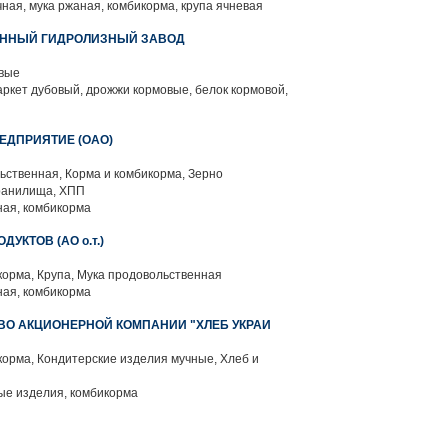
ная, мука ржаная, комбикорма, крупа ячневая
ННЫЙ ГИДРОЛИЗНЫЙ ЗАВОД
вые
ркет дубовый, дрожжи кормовые, белок кормовой,
ЕДПРИЯТИЕ (ОАО)
ьственная, Корма и комбикорма, Зерно
ранилища, ХПП
ая, комбикорма
УКТОВ (АО о.т.)
орма, Крупа, Мука продовольственная
ая, комбикорма
ВО АКЦИОНЕРНОЙ КОМПАНИИ "ХЛЕБ УКРАИ
орма, Кондитерские изделия мучные, Хлеб и
е изделия, комбикорма