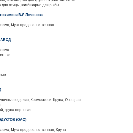
я, комбикорма для крупного рогатого скота,
а для птицы, комбикорма для рыбы
тов имени В.Я.Печенова
корма, Мука продовольственная
ЗАВОД
корма
остные
вые
)
улочные изделия, Кормосмеси, Крупа, Овощная
я
й, крупа перловая
ДУКТОВ (ОАО)
орма, Мука продовольственная, Крупа