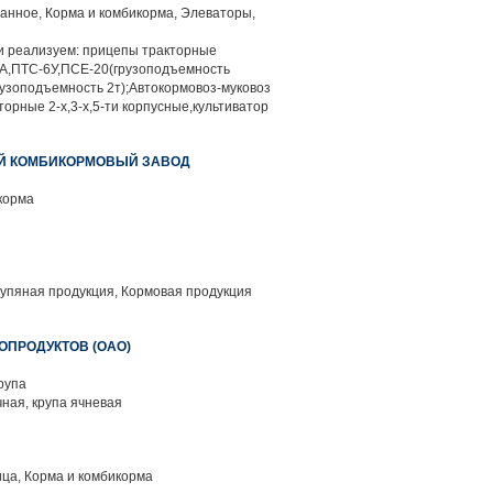
анное, Корма и комбикорма, Элеваторы,
 реализуем: прицепы тракторные
6А,ПТС-6У,ПСЕ-20(грузоподъемность
рузоподъемность 2т);Автокормовоз-муковоз
кторные 2-х,3-х,5-ти корпусные,культиватор
Й КОМБИКОРМОВЫЙ ЗАВОД
корма
упяная продукция, Кормовая продукция
ОПРОДУКТОВ (ОАО)
рупа
ная, крупа ячневая
ца, Корма и комбикорма