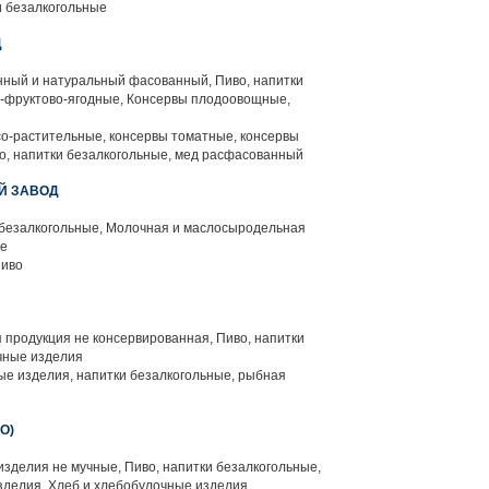
и безалкогольные
Д
нный и натуральный фасованный, Пиво, напитки
о-фруктово-ягодные, Консервы плодоовощные,
о-растительные, консервы томатные, консервы
о, напитки безалкогольные, мед расфасованный
Й ЗАВОД
 безалкогольные, Молочная и маслосыродельная
ые
пиво
продукция не консервированная, Пиво, напитки
чные изделия
е изделия, напитки безалкогольные, рыбная
О)
зделия не мучные, Пиво, напитки безалкогольные,
зделия, Хлеб и хлебобулочные изделия