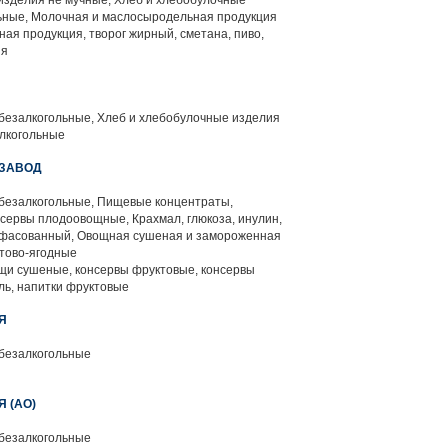
изделия не мучные, Хлеб и хлебобулочные
льные, Молочная и маслосыродельная продукция
ая продукция, творог жирный, сметана, пиво,
ия
 безалкогольные, Хлеб и хлебобулочные изделия
лкогольные
ЗАВОД
 безалкогольные, Пищевые концентраты,
нсервы плодоовощные, Крахмал, глюкоза, инулин,
 фасованный, Овощная сушеная и замороженная
тово-ягодные
щи сушеные, консервы фруктовые, консервы
ль, напитки фруктовые
Я
 безалкогольные
 (АО)
 безалкогольные