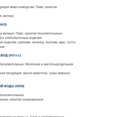
укция животноводства, Пиво, напитки
я, молоко
ОАО)
 мучные, Пиво, напитки безалкогольные,
б и хлебобулочные изделия
е изделия, пряники, печенье, булочки, квас, тесто,
ные
Д (АО о.т.)
 безалкогольные, Молочная и маслосыродельная
ая продукция, масло животное, сыры жирные,
Й ВОДЫ (ООО)
 безалкогольные
ьная, напитки газированные