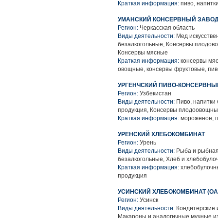
Краткая информация:
пиво, напитк
УМАНСКИЙ КОНСЕРВНЫЙ ЗАВО
Регион:
Черкасская область
Виды деятельности:
Мед искусстве
безалкогольные, Консервы плодов
Консервы мясные
Краткая информация:
консервы мяс
овощные, консервы фруктовые, пив
УРГЕНЧСКИЙ ПИВО-КОНСЕРВНЫ
Регион:
Узбекистан
Виды деятельности:
Пиво, напитки
продукция, Консервы плодоовощн
Краткая информация:
мороженое, 
УРЕНСКИЙ ХЛЕБОКОМБИНАТ
Регион:
Урень
Виды деятельности:
Рыба и рыбная 
безалкогольные, Хлеб и хлебобуло
Краткая информация:
хлебобулочны
продукция
УСИНСКИЙ ХЛЕБОКОМБИНАТ (ОА
Регион:
Усинск
Виды деятельности:
Кондитерские и
Макароны и аналогичные мучные и