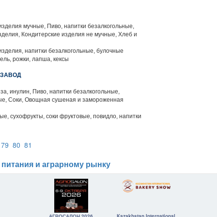
зделия мучные, Пиво, напитки безалкогольные,
делия, Кондитерские изделия не мучные, Хлеб и
зделия, напитки безалкогольные, булочные
ль, рожки, лапша, кексы
 ЗАВОД
за, инулин, Пиво, напитки безалкогольные,
ые, Соки, Овощная сушеная и замороженная
е, сухофрукты, соки фруктовые, повидло, напитки
79
80
81
 питания и аграрному рынку
АГРОСАЛОН 2026
Kazakhstan International