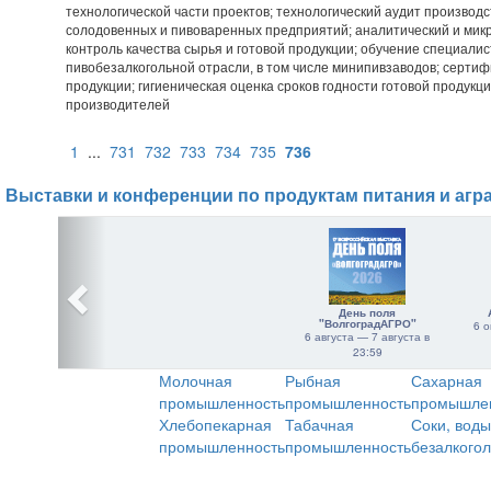
технологической части проектов; технологический аудит производ
солодовенных и пивоваренных предприятий; аналитический и мик
контроль качества сырья и готовой продукции; обучение специали
пивобезалкогольной отрасли, в том числе минипивзаводов; сертиф
продукции; гигиеническая оценка сроков годности готовой продукци
производителей
1
...
731
732
733
734
735
736
Выставки и конференции по продуктам питания и агр
День поля
"ВолгоградАГРО"
6 о
6 августа — 7 августа в
23:59
Молочная
Рыбная
Сахарная
промышленность
промышленность
промышле
Хлебопекарная
Табачная
Соки, воды
промышленность
промышленность
безалкого