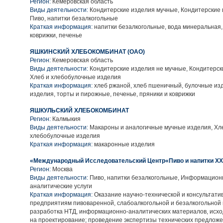
Регион:
Кемеровская область
Виды деятельности:
Кондитерские изделия мучные, Кондитерские 
Пиво, напитки безалкогольные
Краткая информация:
напитки безалкогольные, вода минеральная,
коврижки, печенье
ЯШКИНСКИЙ ХЛЕБОКОМБИНАТ (ОАО)
Регион:
Кемеровская область
Виды деятельности:
Кондитерские изделия не мучные, Кондитерск
Хлеб и хлебобулочные изделия
Краткая информация:
хлеб ржаной, хлеб пшеничный, булочные из
изделия, торты и пирожные, печенье, пряники и коврижки
ЯШКУЛЬСКИЙ ХЛЕБОКОМБИНАТ
Регион:
Калмыкия
Виды деятельности:
Макароны и аналогичные мучные изделия, Хл
хлебобулочные изделия
Краткая информация:
макаронные изделия
«Международный Исследовательский Центр«Пиво и напитки ХХI
Регион:
Москва
Виды деятельности:
Пиво, напитки безалкогольные, Информацион
аналитические услуги
Краткая информация:
Оказание научно-технической и консультат
предприятиям пивоваренной, слабоалкогольной и безалкогольной 
разработка НТД, информационно-аналитических материалов, исх
на проектирование; проведение экспертизы технических предложе