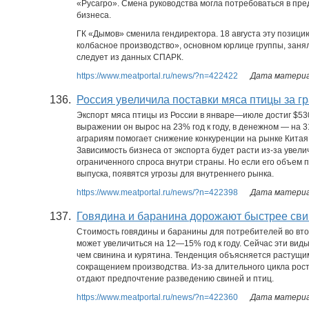
«Русагро». Смена руководства могла потребоваться в пр
бизнеса.
ГК «Дымов» сменила гендиректора. 18 августа эту позиц
колбасное производство», основном юрлице группы, заня
следует из данных СПАРК.
https://www.meatportal.ru/news/?n=422422
Дата материал
136.
Россия увеличила поставки мяса птицы за г
Экспорт мяса птицы из России в январе—июле достиг $53
выражении он вырос на 23% год к году, в денежном — на 
аграриям помогает снижение конкуренции на рынке Китая 
Зависимость бизнеса от экспорта будет расти из-за увел
ограниченного спроса внутри страны. Но если его объе
выпуска, появятся угрозы для внутреннего рынка.
https://www.meatportal.ru/news/?n=422398
Дата материал
137.
Говядина и баранина дорожают быстрее сви
Стоимость говядины и баранины для потребителей во вто
может увеличиться на 12—15% год к году. Сейчас эти вид
чем свинина и курятина. Тенденция объясняется растущи
сокращением производства. Из-за длительного цикла рос
отдают предпочтение разведению свиней и птиц.
https://www.meatportal.ru/news/?n=422360
Дата материал