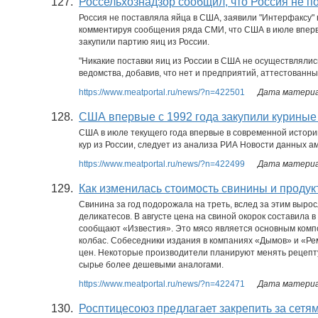
127.
Россельхознадзор сообщил, что Россия не 
Россия не поставляла яйца в США, заявили "Интерфаксу" 
комментируя сообщения ряда СМИ, что США в июле впервы
закупили партию яиц из России.
"Никакие поставки яиц из России в США не осуществлялись
ведомства, добавив, что нет и предприятий, аттестованны
https://www.meatportal.ru/news/?n=422501
Дата материал
128.
США впервые с 1992 года закупили куриные 
США в июле текущего года впервые в современной истор
кур из России, следует из анализа РИА Новости данных ам
https://www.meatportal.ru/news/?n=422499
Дата материал
129.
Как изменилась стоимость свинины и продук
Свинина за год подорожала на треть, вслед за этим вырос
деликатесов. В августе цена на свиной окорок составила в с
сообщают «Известия». Это мясо является основным комп
колбас. Собеседники издания в компаниях «Дымов» и «Ре
цен. Некоторые производители планируют менять рецеп
сырье более дешевыми аналогами.
https://www.meatportal.ru/news/?n=422471
Дата материал
130.
Росптицесоюз предлагает закрепить за сет