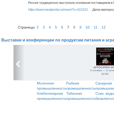
Россия традиционно выступала основным поставщиком в 
https://www.meatportal.ru/news/?n=422323
Дата материал
Страницы:
2
3
4
5
6
7
8
9
10
11
12
Выставки и конференции по продуктам питания и агр
АГРОСАЛОН 20
6 октября — 9 октя
23:59
Молочная
Рыбная
Сахарная
промышленность
промышленность
промышле
Хлебопекарная
Табачная
Соки, воды
промышленность
промышленность
безалкого