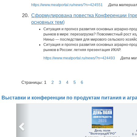
https://www.meatportal.ru/news/?n=424551
Дата материала
20.
Сформулирована повестка Конференции (пре
основных тем)
Ситуация и прогноз развития основных аграрно-пр
рынков в мире: перезагрузка? Повсеместный рост из
Ниньо — последствия для мирового сельского хозяй
Ситуация и прогноз развития основных аграрно-пр
рынков в России: летняя презентация ИКАР.
https://www.meatportal.ru/news/?n=424493
Дата мат
Страницы: 1
2
3
4
5
6
Выставки и конференции по продуктам питания и агр
День поля
"ВолгоградАГРО"
6 о