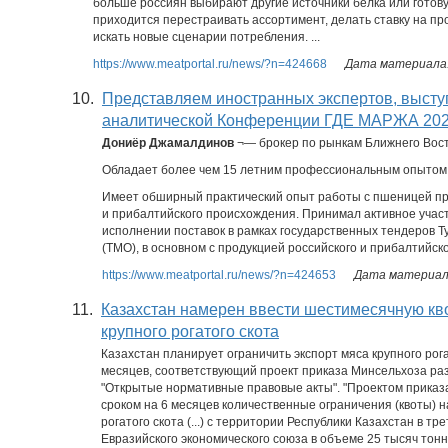
больше россиян выбирают другие источники белка или готов
приходится перестраивать ассортимент, делать ставку на про
искать новые сценарии потребления. ...
https://www.meatportal.ru/news/?n=424668
Дата материала:
10.
Представляем иностранных экспертов, выст
аналитической Конференции ГДЕ МАРЖА 20
Дониёр Джамалдинов
¬— брокер по рынкам Ближнего Вост
Обладает более чем 15 летним профессиональным опытом
Имеет обширный практический опыт работы с пшеницей п
и прибалтийского происхождения. Принимал активное участ
исполнении поставок в рамках государственных тендеров Т
(TMO), в основном с продукцией российского и прибалтийск
https://www.meatportal.ru/news/?n=424653
Дата материала
11.
Казахстан намерен ввести шестимесячную кво
крупного рогатого скота
Казахстан планирует ограничить экспорт мяса крупного рога
месяцев, соответствующий проект приказа Минсельхоза ра
"Открытые нормативные правовые акты". "Проектом приказ
сроком на 6 месяцев количественные ограничения (квоты) н
рогатого скота (...) с территории Республики Казахстан в тр
Евразийского экономического союза в объеме 25 тысяч тонн",