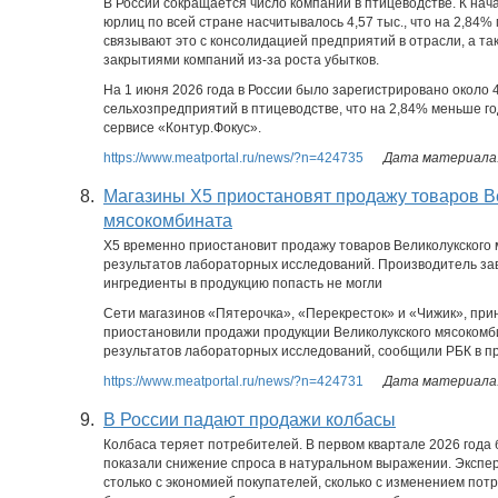
В России сокращается число компаний в птицеводстве. К нач
юрлиц по всей стране насчитывалось 4,57 тыс., что на 2,84% 
связывают это с консолидацией предприятий в отрасли, а т
закрытиями компаний из-за роста убытков.
На 1 июня 2026 года в России было зарегистрировано около 4
сельхозпредприятий в птицеводстве, что на 2,84% меньше год
сервисе «Контур.Фокус».
https://www.meatportal.ru/news/?n=424735
Дата материала:
8.
Магазины X5 приостановят продажу товаров В
мясокомбината
X5 временно приостановит продажу товаров Великолукского
результатов лабораторных исследований. Производитель за
ингредиенты в продукцию попасть не могли
Сети магазинов «Пятерочка», «Перекресток» и «Чижик», при
приостановили продажи продукции Великолукского мясокомб
результатов лабораторных исследований, сообщили РБК в п
https://www.meatportal.ru/news/?n=424731
Дата материала:
9.
В России падают продажи колбасы
Колбаса теряет потребителей. В первом квартале 2026 года
показали снижение спроса в натуральном выражении. Экспер
столько с экономией покупателей, сколько с изменением пот