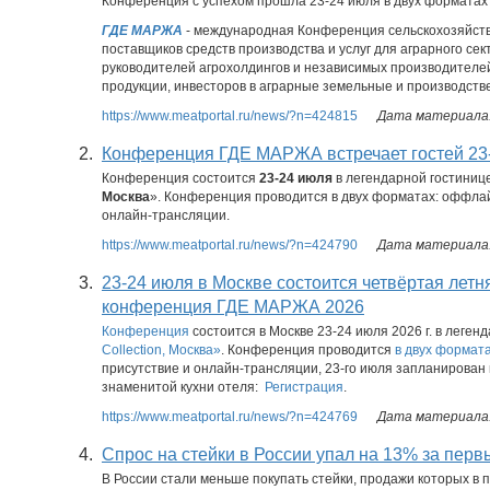
Конференция с успехом прошла 23-24 июля в двух форматах
ГДЕ МАРЖА
- международная Конференция сельскохозяйст
поставщиков средств производства и услуг для аграрного се
руководителей агрохолдингов и независимых производителе
продукции, инвесторов в аграрные земельные и производствен
https://www.meatportal.ru/news/?n=424815
Дата материала:
2.
Конференция ГДЕ МАРЖА встречает гостей 23
Конференция состоится
23-24 июля
в легендарной гостиниц
Москва
». Конференция проводится в двух форматах: оффла
онлайн-трансляции.
https://www.meatportal.ru/news/?n=424790
Дата материала:
3.
23-24 июля в Москве состоится четвёртая летн
конференция ГДЕ МАРЖА 2026
Конференция
состоится в Москве 23-24 июля 2026 г. в леген
Collection, Москва»
. Конференция проводится
в двух формат
присутствие и онлайн-трансляции, 23-го июля запланирован 
знаменитой кухни отеля:
Регистрация
.
https://www.meatportal.ru/news/?n=424769
Дата материала:
4.
Спрос на стейки в России упал на 13% за перв
В России стали меньше покупать стейки, продажи которых в 