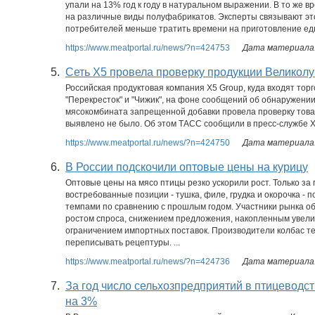
упали на 13% год к году в натуральном выражении. В то же 
на различные виды полуфабрикатов. Эксперты связывают эт
потребителей меньше тратить времени на приготовление ед
https://www.meatportal.ru/news/?n=424753
Дата материала:
5.
Сеть X5 провела проверку продукции Великолу
Российская продуктовая компания X5 Group, куда входят торг
"Перекресток" и "Чижик", на фоне сообщений об обнаружении
мясокомбината запрещенной добавки провела проверку това
выявлено не было. Об этом ТАСС сообщили в пресс-службе X5 
https://www.meatportal.ru/news/?n=424750
Дата материала:
6.
В России подскочили оптовые цены на курицу
Оптовые цены на мясо птицы резко ускорили рост. Только з
востребованные позиции - тушка, филе, грудка и окорочка -
темпами по сравнению с прошлым годом. Участники рынка о
ростом спроса, снижением предложения, накопленным увели
ограничением импортных поставок. Производители колбас т
переписывать рецептуры. ...
https://www.meatportal.ru/news/?n=424736
Дата материала:
7.
За год число сельхозпредприятий в птицеводст
на 3%