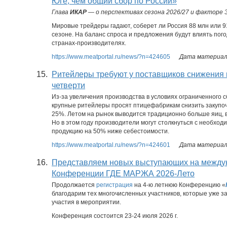
Юге, чем общий сбор по России»
Глава
ИКАР
— о перспективах сезона 2026/27 и факторе 
Мировые трейдеры гадают, соберет ли Россия 88 млн или 
сезоне. На баланс спроса и предложения будут влиять пого
странах-производителях.
https://www.meatportal.ru/news/?n=424605
Дата материала
15.
Ритейлеры требуют у поставщиков снижения 
четверти
Из-за увеличения производства в условиях ограниченного с
крупные ритейлеры просят птицефабрикам снизить закупо
25%. Летом на рынок выводится традиционно больше яиц, в 
Но в этом году производители могут столкнуться с необхо
продукцию на 50% ниже себестоимости.
https://www.meatportal.ru/news/?n=424601
Дата материала
16.
Представляем новых выступающих на между
Конференции ГДЕ МАРЖА 2026-Лето
Продолжается
регистрация
на 4-ю летнюю Конференцию «
благодарим тех многочисленных участников, которые уже з
участия в мероприятии.
Конференция состоится 23-24 июля 2026 г.