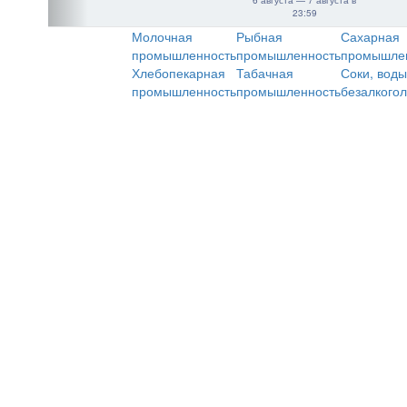
6 августа — 7 августа в
23:59
Молочная
Рыбная
Сахарная
промышленность
промышленность
промышле
Хлебопекарная
Табачная
Соки, воды
промышленность
промышленность
безалкого