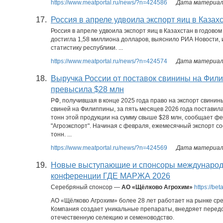
https://www.meatportal.ru/news/?n=424586
Дата материала
17.
Россия в апреле удвоила экспорт яиц в Казах
Россия в апреле удвоила экспорт яиц в Казахстан в годово
достигла 1,58 миллиона долларов, выяснило РИА Новости,
статистику республики. ...
https://www.meatportal.ru/news/?n=424574
Дата материала
18.
Выручка России от поставок свинины на Фил
превысила $28 млн
РФ, получившая в конце 2025 года право на экспорт свини
свиней на Филиппины, за пять месяцев 2026 года поставила 
тонн этой продукции на сумму свыше $28 млн, сообщает ф
"Агроэкспорт". Начиная с февраля, ежемесячный экспорт со
тонн. ...
https://www.meatportal.ru/news/?n=424569
Дата материала
19.
Новые выступающие и спонсоры международ
конференции ГДЕ МАРЖА 2026
Серебряный спонсор —
АО «Щёлково Агрохим»
https://bet
АО «Щёлково Агрохим» более 28 лет работает на рынке ср
Компания создает уникальные препараты, внедряет передо
отечественную селекцию и семеноводство.