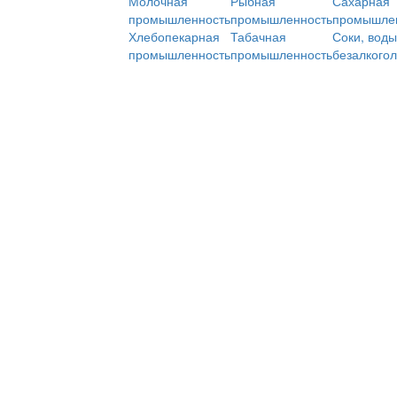
Молочная
Рыбная
Сахарная
промышленность
промышленность
промышле
Хлебопекарная
Табачная
Соки, воды
промышленность
промышленность
безалкого