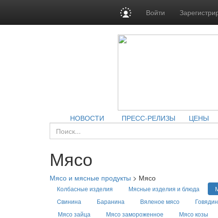
Войти
Зарегистри
НОВОСТИ
ПРЕСС-РЕЛИЗЫ
ЦЕНЫ
Мясо
Мясо и мясные продукты
>
Мясо
Колбасные изделия
Мясные изделия и блюда
Cвинина
Баранина
Вяленое мясо
Говяди
Мясо зайца
Мясо замороженное
Мясо козы