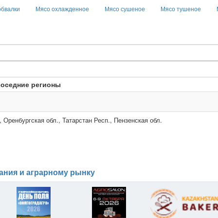
обвалки
Мясо охлажденное
Мясо сушеное
Мясо тушеное
соседние регионы
, Оренбургская обл., Татарстан Респ., Пензенская обл.
ания и аграрному рынку