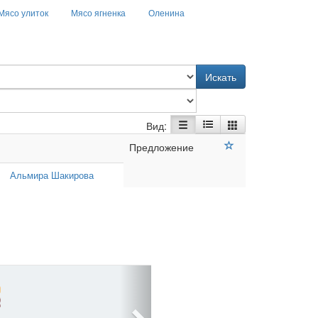
Мясо улиток
Мясо ягненка
Оленина
Искать
Вид:
Предложение
Альмира Шакирова