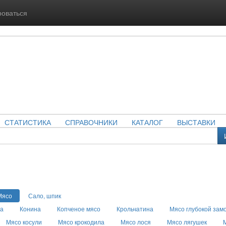
роваться
СТАТИСТИКА
СПРАВОЧНИКИ
КАТАЛОГ
ВЫСТАВКИ
Мясо
Сало, шпик
на
Конина
Копченое мясо
Крольчатина
Мясо глубокой зам
Мясо косули
Мясо крокодила
Мясо лося
Мясо лягушек