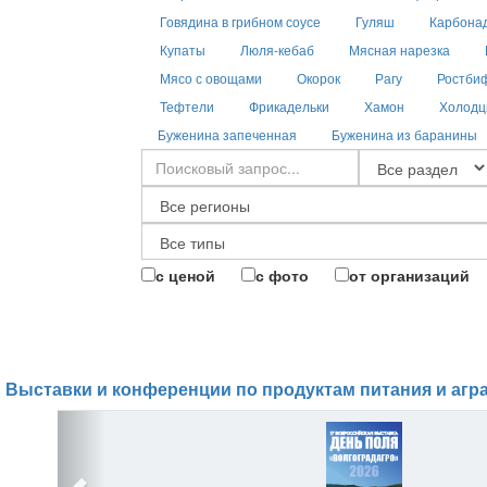
Говядина в грибном соусе
Гуляш
Карбона
Купаты
Люля-кебаб
Мясная нарезка
Мясо с овощами
Окорок
Рагу
Ростби
Тефтели
Фрикадельки
Хамон
Холод
Буженина запеченная
Буженина из баранины
с ценой
с фото
от организаций
Выставки и конференции по продуктам питания и агр