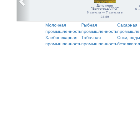
День поля
"ВолгоградАГРО"
6 о
6 августа — 7 августа в
23:59
Молочная
Рыбная
Сахарная
промышленность
промышленность
промышле
Хлебопекарная
Табачная
Соки, воды
промышленность
промышленность
безалкого