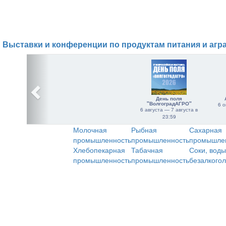
Выставки и конференции по продуктам питания и агр
День поля
"ВолгоградАГРО"
6 о
6 августа — 7 августа в
23:59
Молочная
Рыбная
Сахарная
промышленность
промышленность
промышле
Хлебопекарная
Табачная
Соки, воды
промышленность
промышленность
безалкого