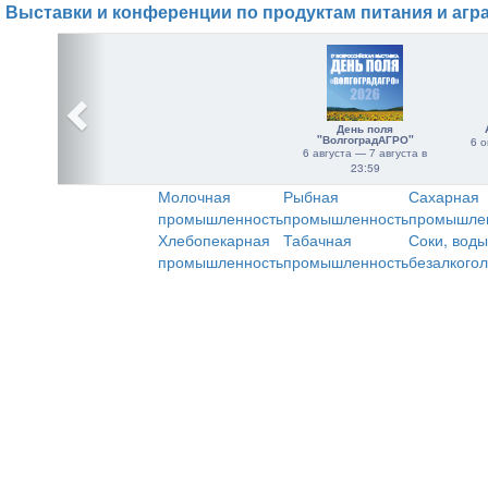
Выставки и конференции по продуктам питания и агр
День поля
"ВолгоградАГРО"
6 о
6 августа — 7 августа в
23:59
Молочная
Рыбная
Сахарная
промышленность
промышленность
промышле
Хлебопекарная
Табачная
Соки, воды
промышленность
промышленность
безалкого