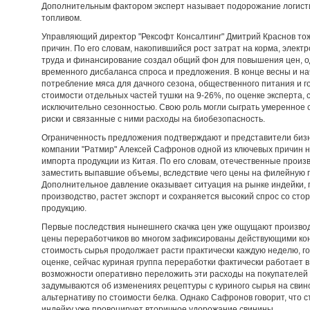
Дополнительным фактором эксперт называет подорожание логисти
топливом.
Управляющий директор "Рексофт Консалтинг" Дмитрий Краснов тоже 
причин. По его словам, накопившийся рост затрат на корма, элек
труда и финансирование создал общий фон для повышения цен, о
временного дисбаланса спроса и предложения. В конце весны и н
потребление мяса для дачного сезона, общественного питания и г
стоимости отдельных частей тушки на 9-26%, по оценке эксперта, 
исключительно сезонностью. Свою роль могли сыграть умеренное 
риски и связанные с ними расходы на биобезопасность.
Ограниченность предложения подтверждают и представители бизн
компании "Ратмир" Алексей Сафронов одной из ключевых причин 
импорта продукции из Китая. По его словам, отечественные произ
заместить выпавшие объемы, вследствие чего цены на филейную 
Дополнительное давление оказывает ситуация на рынке индейки,
производство, растет экспорт и сохраняется высокий спрос со ст
продукцию.
Первые последствия нынешнего скачка цен уже ощущают производ
цены переработчиков во многом зафиксированы действующими конт
стоимость сырья продолжает расти практически каждую неделю, го
оценке, сейчас куриная группа переработки фактически работает в
возможности оперативно переложить эти расходы на покупателей 
задумываются об изменениях рецептуры с куриного сырья на свин
альтернативу по стоимости белка. Однако Сафронов говорит, что 
индейку уже провоцирует вторичное удорожание свинины.