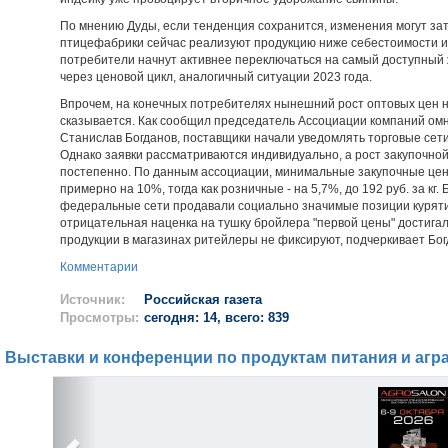
По мнению Дуды, если тенденция сохранится, изменения могут затр
птицефабрики сейчас реализуют продукцию ниже себестоимости и
потребители начнут активнее переключаться на самый доступный 
через ценовой цикл, аналогичный ситуации 2023 года.
Впрочем, на конечных потребителях нынешний рост оптовых цен на
сказывается. Как сообщил председатель Ассоциации компаний ом
Станислав Богданов, поставщики начали уведомлять торговые сет
Однако заявки рассматриваются индивидуально, а рост закупочной
постепенно. По данным ассоциации, минимальные закупочные цен
примерно на 10%, тогда как розничные - на 5,7%, до 192 руб. за кг.
федеральные сети продавали социально значимые позиции куряти
отрицательная наценка на тушку бройлера "первой цены" достигал
продукции в магазинах ритейлеры не фиксируют, подчеркивает Бог
Комментарии
Источник:
Российская газета
Просмотры:
сегодня: 14, всего: 839
Выставки и конференции по продуктам питания и агр