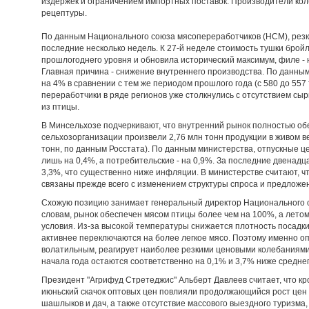
издержек и ограничением импортных поставок. Производители кол
рецептуры.
По данным Национального союза мясопереработчиков (НСМ), резк
последние несколько недель. К 27-й неделе стоимость тушки брой
прошлогоднего уровня и обновила исторический максимум, филе - на
Главная причина - снижение внутреннего производства. По данным
на 4% в сравнении с тем же периодом прошлого года (с 580 до 557
переработчики в ряде регионов уже столкнулись с отсутствием сы
из птицы.
В Минсельхозе подчеркивают, что внутренний рынок полностью об
сельхозорганизации произвели 2,76 млн тонн продукции в живом ве
тонн, по данным Росстата). По данным министерства, отпускные ц
лишь на 0,4%, а потребительские - на 0,9%. За последние двенадц
3,3%, что существенно ниже инфляции. В министерстве считают, 
связаны прежде всего с изменением структуры спроса и предложен
Схожую позицию занимает генеральный директор Национального с
словам, рынок обеспечен мясом птицы более чем на 100%, а лето
условия. Из-за высокой температуры снижается плотность посадк
активнее переключаются на более легкое мясо. Поэтому именно о
волатильным, реагирует наиболее резкими ценовыми колебаниями.
начала года остаются соответственно на 0,1% и 3,7% ниже среднег
Президент "Агрифуд Стретеджис" Альберт Давлеев считает, что к
июньский скачок оптовых цен повлияли продолжающийся рост цен 
шашлыков и дач, а также отсутствие массового выездного туризма