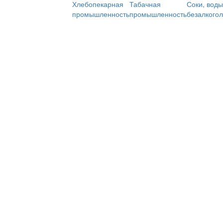
Хлебопекарная
Табачная
Соки, воды
промышленность
промышленность
безалкого