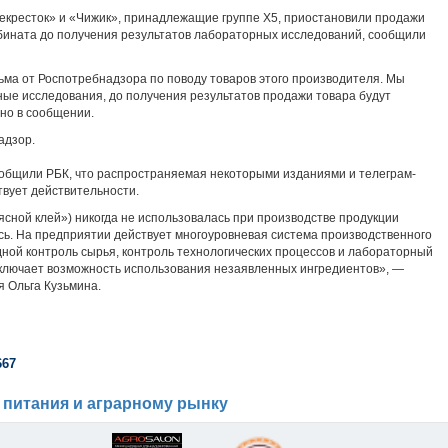
екресток» и «Чижик», принадлежащие группе Х5, приостановили продажи
бината до получения результатов лабораторных исследований, сообщили
ьма от Роспотребнадзора по поводу товаров этого производителя. Мы
ые исследования, до получения результатов продажи товара будут
но в сообщении.
адзор.
общили РБК, что распространяемая некоторыми изданиями и телеграм-
вует действительности.
сной клей») никогда не использовалась при производстве продукции
ась. На предприятии действует многоуровневая система производственного
дной контроль сырья, контроль технологических процессов и лабораторный
исключает возможность использования незаявленных ингредиентов», —
 Ольга Кузьмина.
667
 питания и аграрному рынку