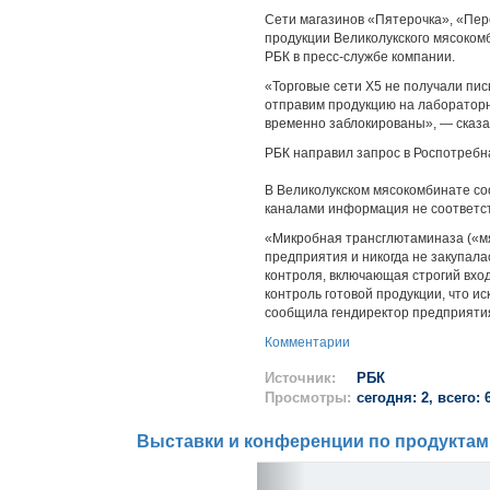
Сети магазинов «Пятерочка», «Пер
продукции Великолукского мясоком
РБК в пресс-службе компании.
«Торговые сети Х5 не получали пис
отправим продукцию на лабораторн
временно заблокированы», — сказа
РБК направил запрос в Роспотребн
В Великолукском мясокомбинате со
каналами информация не соответст
«Микробная трансглютаминаза («мя
предприятия и никогда не закупал
контроля, включающая строгий вхо
контроль готовой продукции, что 
сообщила гендиректор предприятия
Комментарии
Источник:
РБК
Просмотры:
сегодня: 2, всего: 
Выставки и конференции по продуктам